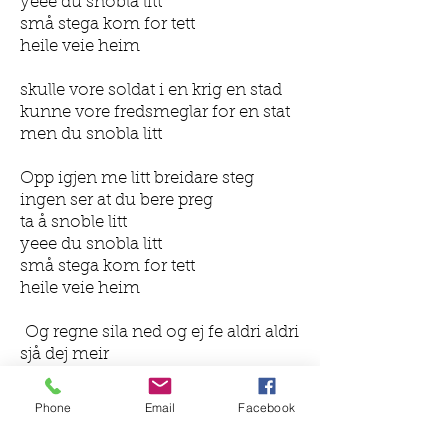
yeee du snobla litt
små stega kom for tett
heile veie heim
skulle vore soldat i en krig en stad
kunne vore fredsmeglar for en stat
men du snobla litt
Opp igjen me litt breidare steg
ingen ser at du bere preg
ta å snoble litt
yeee du snobla litt
små stega kom for tett
heile veie heim
Og regne sila ned og ej fe aldri aldri
sjå dej meir
Ej trenge pila som forsvann i i et
utrulig dårlig veir
Phone
Email
Facebook
yeee du snobla litt