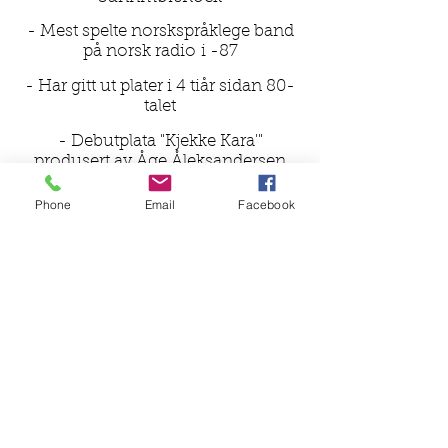
- Mest spelte norskspråklege band
på norsk radio i -87
- Har gitt ut plater i 4 tiår sidan 80-
talet
- Debutplata "Kjekke Kara'"
produsert av Åge Åleksandersen
- To siste platene miksa av Yngve
Phone
Email
Facebook
Leidulv Sætre
- Hatt meir enn 2000 spelejobbar,
og er klare for meir
Følg oss på:
© 2026 Baarelaget