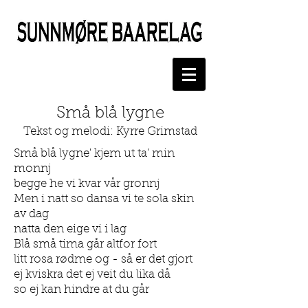
Små blå lygne
Tekst og melodi: Kyrre Grimstad
Små blå lygne' kjem ut ta’ min
monnj
begge he vi kvar vår gronnj
Men i natt so dansa vi te sola skin
av dag
natta den eige vi i lag
Blå små tima går altfor fort
litt rosa rødme og - så er det gjort
ej kviskra det ej veit du lika då
so ej kan hindre at du går