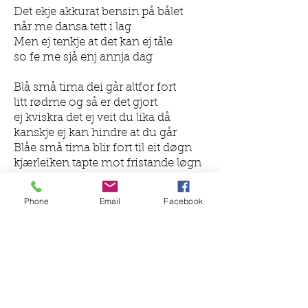
Det ekje akkurat bensin på bålet
når me dansa tett i lag
Men ej tenkje at det kan ej tåle
so fe me sjå enj annja dag
Blå små tima dei går altfor fort
litt rødme og så er det gjort
ej kviskra det ej veit du lika då
kanskje ej kan hindre at du går
Blåe små tima blir fort til eit døgn
kjærleiken tapte mot fristande løgn
Baby blir aldri noke meir enn det
for meg
Phone
Email
Facebook
de’ e’ likebra du ikkje blei
Det ekje akkurat bensin på bålet
når me dansa tett i lag
Men ej tenkje at det kan ej tåle
so fe me sjå enj annja dag