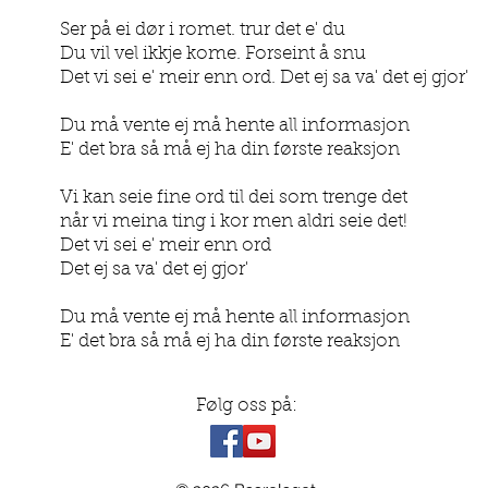
Ser på ei dør i romet. trur det e' du
Du vil vel ikkje kome. Forseint å snu
Det vi sei e' meir enn ord. Det ej sa va' det ej gjor'
Du må vente ej må hente all informasjon
E' det bra så må ej ha din første reaksjon
Vi kan seie fine ord til dei som trenge det
når vi meina ting i kor men aldri seie det!
Det vi sei e' meir enn ord
Det ej sa va' det ej gjor'
Du må vente ej må hente all informasjon
E' det bra så må ej ha din første reaksjon
Følg oss på: