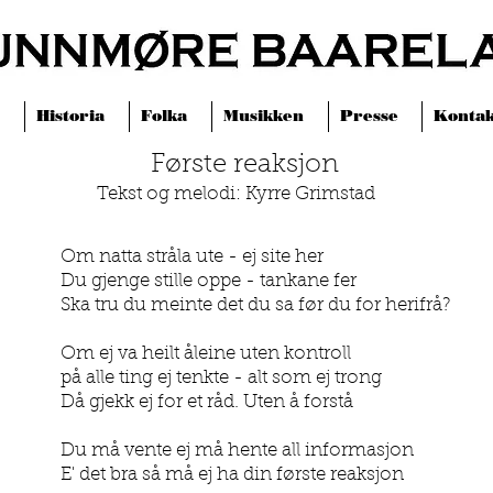
Historia
Folka
Musikken
Presse
Kontak
Første reaksjon
Tekst og melodi: Kyrre Grimstad
Om natta stråla ute - ej site her
Du gjenge stille oppe - tankane fer
Ska tru du meinte det du sa før du for herifrå?
Om ej va heilt åleine uten kontroll
på alle ting ej tenkte - alt som ej trong
Då gjekk ej for et råd. Uten å forstå
Du må vente ej må hente all informasjon
E' det bra så må ej ha din første reaksjon